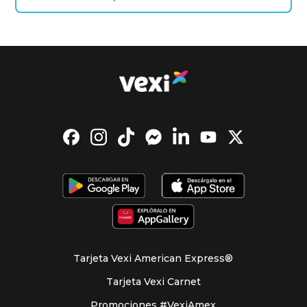
Número de atención a clientes
55 8789 4952
Denominación o razón social y nombre comercial:
SOLUCIONES FISCALES FACTURALO, S. DE R.L. DE C.V.
Correo electrónico y en su caso, página electrónica:
adminvexi@cobranzalegal.com.mx
Número de atención a clientes
24 6360 4912
Tarjeta Vexi American Express®
Tarjeta Vexi Carnet
Promociones #VexiAmex