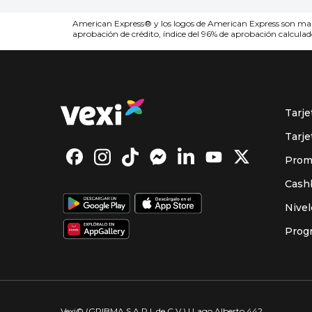
American Express® y los logos de American Express son marca
aprobación de crédito, índice del 96% de aprobación calculado 
Tarj
Tarje
Prom
Cash
Nive
Prog
Vexi© (GRIBMA S.A.P.I. de C.V.) | Lago Alberto 442,