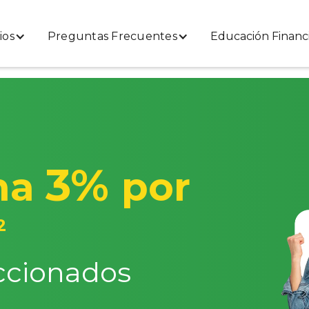
ios
Preguntas Frecuentes
Educación Financ
3%
ana
por
2
ccionados