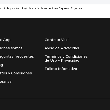
itida por Vexi bajo licencia de American Express. Sujeto a
xi App
Contrato Vexi
iénes somos
Aviso de Privacidad
eguntas frecuentes
Términos y Condiciones
de Uso y Privacidad
og
Folleto Infomativo
stos y Comisiones
branza