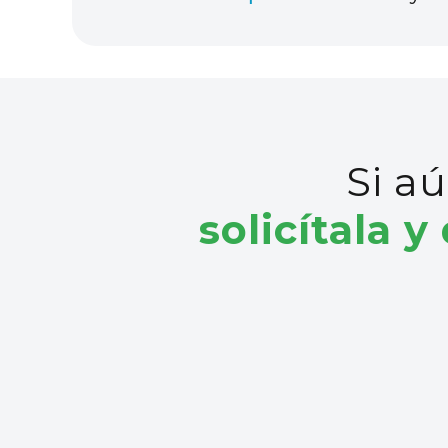
Si aú
solicítala y