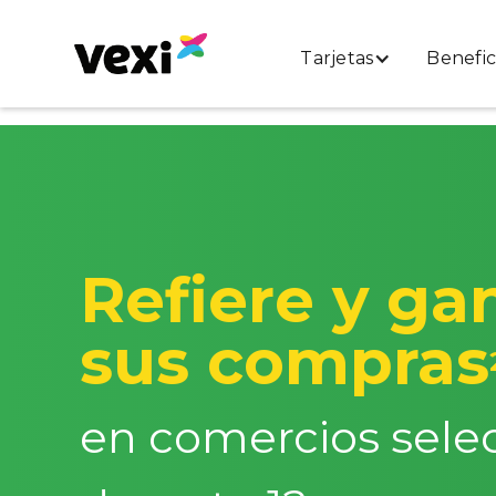
Tarjetas
Benefic
Refiere y g
sus compras
en comercios sele