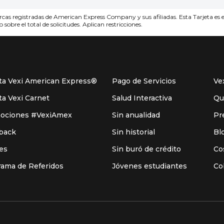
s registradas de American Express Company y sus afiliadas. Esta Tarjeta es em
sobre el total de solicitudes. Aplican restricciones.
eta Vexi American Express®
Pago de Servicios
Ve
ta Vexi Carnet
Salud Interactiva
Qu
ociones #VexiAmex
Sin anualidad
Pr
back
Sin historial
Bl
les
Sin buró de crédito
Co
rama de Referidos
Jóvenes estudiantes
Co