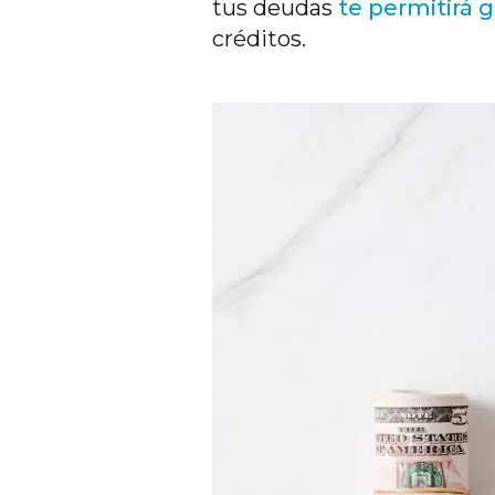
tus deudas
te permitirá g
créditos.