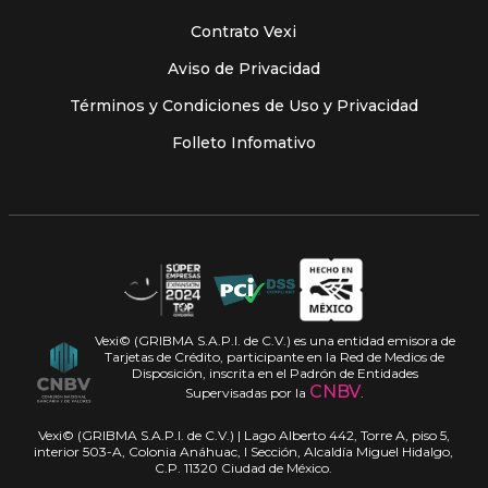
Contrato Vexi
Aviso de Privacidad
Términos y Condiciones de Uso y Privacidad
Folleto Infomativo
Vexi© (GRIBMA S.A.P.I. de C.V.) es una entidad emisora de
Tarjetas de Crédito, participante en la Red de Medios de
Disposición, inscrita en el Padrón de Entidades
CNBV
Supervisadas por la
.
Vexi© (GRIBMA S.A.P.I. de C.V.) | Lago Alberto 442, Torre A, piso 5,
interior 503-A, Colonia Anáhuac, I Sección, Alcaldía Miguel Hidalgo,
C.P. 11320 Ciudad de México.